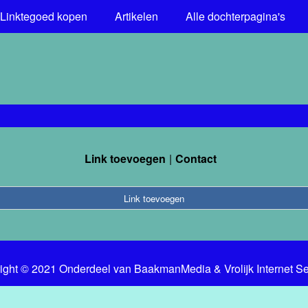
Linktegoed kopen
Artikelen
Alle dochterpagina's
Link toevoegen
Contact
Link toevoegen
ight © 2021 Onderdeel van
BaakmanMedia
&
Vrolijk Internet S